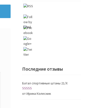
https://origi
nal-
sport.com.u
a/product/s
Последние отзывы
portivnyj-
kostjum-
67">
Батал спортивные штаны 21/X
от Ирина Колесник
Оценка
5
из
5