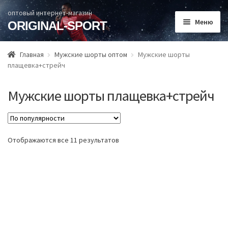
оптовый интернет-магазин
Меню
ORIGINAL-SPORT
Главная
Главная
Мужские шорты оптом
Мужские шорты
плащевка+стрейч
Раз
Каталог товаров
вло
Мужские шорты плащевка+стрейч
Способы оплаты
мен
О нас
Отображаются все 11 результатов
Контакты