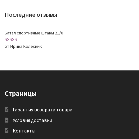
.com.u
duct/s
Последние отзывы
vnye-
nike-
>
Батал спортивные штаны 21/X
от Ирина Колесник
Оценка
5
из
5
Страницы
Гарантия возврата товара
Условия доставки
Контакты