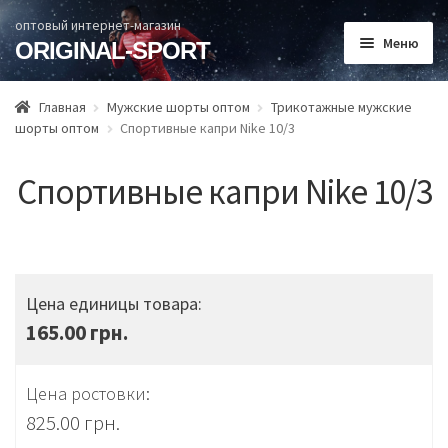
оптовый интернет-магазин
Меню
ORIGINAL-SPORT
Главная
Главная
Мужские шорты оптом
Трикотажные мужские
шорты оптом
Спортивные капри Nike 10/3
Раз
Каталог товаров
вло
Спортивные капри Nike 10/3
Способы оплаты
мен
О нас
Контакты
Цена единицы товара:
165.00 грн.
Цена ростовки:
825.00
грн.